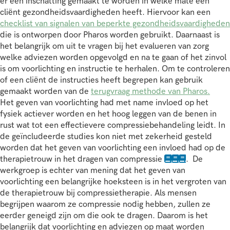
er een inschatting gemaakt te worden in welke mate een
cliënt gezondheidsvaardigheden heeft. Hiervoor kan een
checklist van signalen van beperkte gezondheidsvaardigheden
die is ontworpen door Pharos worden gebruikt. Daarnaast is
het belangrijk om uit te vragen bij het evalueren van zorg
welke adviezen worden opgevolgd en na te gaan of het zinvol
is om voorlichting en instructie te herhalen. Om te controleren
of een cliënt de instructies heeft begrepen kan gebruik
gemaakt worden van de
terugvraag methode van Pharos.
Het geven van voorlichting had met name invloed op het
fysiek actiever worden en het hoog leggen van de benen in
rust wat tot een effectievere compressiebehandeling leidt. In
de geïncludeerde studies kon niet met zekerheid gesteld
worden dat het geven van voorlichting een invloed had op de
therapietrouw in het dragen van compressie
. De
werkgroep is echter van mening dat het geven van
voorlichting een belangrijke hoeksteen is in het vergroten van
de therapietrouw bij compressietherapie. Als mensen
begrijpen waarom ze compressie nodig hebben, zullen ze
eerder geneigd zijn om die ook te dragen. Daarom is het
belangrijk dat voorlichting en adviezen op maat worden