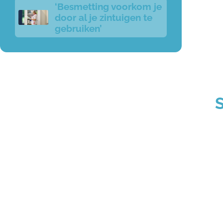
‘Besmetting voorkom je
door al je zintuigen te
gebruiken’