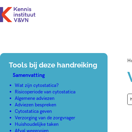
H
Tools bij deze handreiking
Samenvatting
Wat zijn cytostatica?
Risicoperiode van cytostatica
Algemene adviezen
Adviezen bespreken
Cytostatica geven
Verzorging van de zorgvrager
Huishoudelijke taken
Afval weggooien