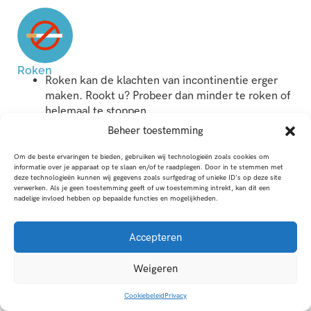
Roken
Roken kan de klachten van incontinentie erger
maken. Rookt u? Probeer dan minder te roken of
helemaal te stoppen.
Beheer toestemming
Om de beste ervaringen te bieden, gebruiken wij technologieën zoals cookies om
informatie over je apparaat op te slaan en/of te raadplegen. Door in te stemmen met
deze technologieën kunnen wij gegevens zoals surfgedrag of unieke ID's op deze site
verwerken. Als je geen toestemming geeft of uw toestemming intrekt, kan dit een
Huidverzorging
nadelige invloed hebben op bepaalde functies en mogelijkheden.
Let op dat uw huid niet kapotgaat door urine of
poep die op uw huid komt.
Maak uw huid zo snel mogelijk schoon als er urine
Accepteren
of poep op zit.
Verwissel incontinentiemateriaal als er urine of
Weigeren
poep in zit.
Gebruik wanneer nodig speciale producten om
Cookiebeleid
Privacy