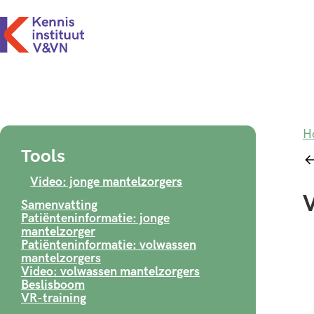
H
Tools
Video: jonge mantelzorgers
V
Samenvatting
Patiënteninformatie: jonge
mantelzorger
Patiënteninformatie: volwassen
mantelzorgers
Video: volwassen mantelzorgers
Beslisboom
VR-training