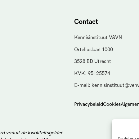
Contact
Kennisinstituut V&VN
Orteliuslaan 1000
3528 BD Utrecht
KVK: 95125574
E-mail: kennisinstituut@venv
Privacybeleid
Cookies
Algemen
rd vanuit de kwaliteitsgelden
Om de beste er