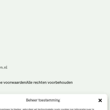
n.nl
e voorwaarden
Alle rechten voorbehouden
Beheer toestemming
varingen te bieden, gebruiken wij technologieën zoals cookies om informatie over je