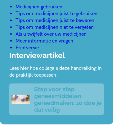
Medicijnen gebruiken
Tips om medicijnen juist te gebruiken
Tips om medicijnen juist te bewaren
Tips om medicijnen niet te vergeten
Als u twijfelt over uw medicijnen
Meer informatie en vragen
Printversie
Interviewartikel
Lees hier hoe collega's deze handreiking in
de praktijk toepassen.
Stap voor stap
geneesmiddelen
gereedmaken: zo doe je
dat veilig