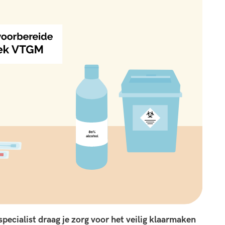
pecialist draag je zorg voor het veilig klaarmaken