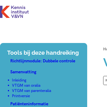
H
Tools bij deze handreiking
Richtlijnmodule: Dubbele controle
Samenvatting
Inleiding
VTGM van oralia
VTGM van parenteralia
Printversie
Patiënteninformatie