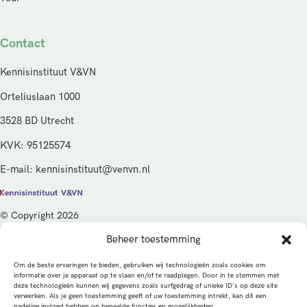
Contact
Kennisinstituut V&VN
Orteliuslaan 1000
3528 BD Utrecht
KVK: 95125574
E-mail: kennisinstituut@venvn.nl
© Copyright 2026
Beheer toestemming
De activiteiten van het Kennisinstituut V&VN worden gefinancierd
vanuit de kwaliteitsgelden van het ministerie van Volksgezondheid,
Om de beste ervaringen te bieden, gebruiken wij technologieën zoals cookies om
Welzijn en Sport (VWS), beheerd door ZonMw.
informatie over je apparaat op te slaan en/of te raadplegen. Door in te stemmen met
deze technologieën kunnen wij gegevens zoals surfgedrag of unieke ID's op deze site
verwerken. Als je geen toestemming geeft of uw toestemming intrekt, kan dit een
Privacybeleid
Cookies
Algemene voorwaarden
nadelige invloed hebben op bepaalde functies en mogelijkheden.