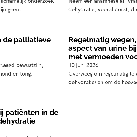
 lichamelijk onderzoek
Neem een anamnese af. Vraag
zijn geen…
dehydratie, vooral dorst, 
 de palliatieve
Regelmatig wegen, 
aspect van urine bij
met vermoeden voo
erlaagd bewustzijn,
10 juni 2026
 mond en tong,
Overweeg om regelmatig te w
dehydratie) en om de hoeve
 patiënten in de
dehydratie