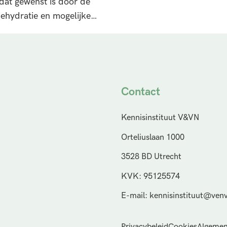
dat gewenst is door de
dehydratie en mogelijke…
Contact
Kennisinstituut V&VN
Orteliuslaan 1000
3528 BD Utrecht
KVK: 95125574
E-mail: kennisinstituut@venv
Privacybeleid
Cookies
Algemen