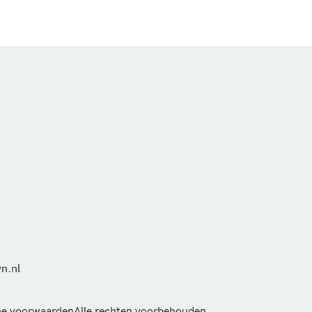
n.nl
e voorwaarden
Alle rechten voorbehouden