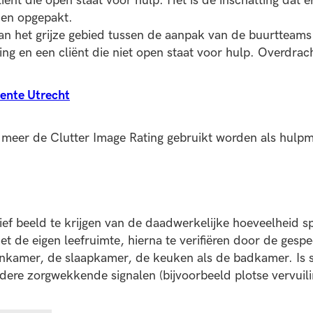
 cliënt die open staat voor hulp. Het is de inschatting da
den opgepakt.
rake van het grijze gebied tussen de aanpak van de buurtt
oning en een cliënt die niet open staat voor hulp. Overdr
ente Utrecht
 meer de Clutter Image Rating gebruikt worden als hulpm
tief beeld te krijgen van de daadwerkelijke hoeveelheid
et de eigen leefruimte, hierna te verifiëren door de gesp
nkamer, de slaapkamer, de keuken als de badkamer. Is s
ndere zorgwekkende signalen (bijvoorbeeld plotse vervuili