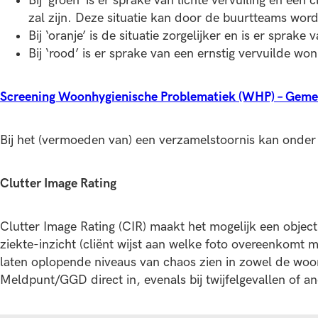
Bij ‘groen’ is er sprake van lichte vervuiling en een
zal zijn. Deze situatie kan door de buurtteams wor
Bij ‘oranje’ is de situatie zorgelijker en is er sp
Bij ‘rood’ is er sprake van een ernstig vervuilde w
Screening Woonhygienische Problematiek (WHP) – Geme
Bij het (vermoeden van) een verzamelstoornis kan onder
Clutter Image Rating
Clutter Image Rating (CIR) maakt het mogelijk een objec
ziekte-inzicht (cliënt wijst aan welke foto overeenkomt m
laten oplopende niveaus van chaos zien in zowel de woo
Meldpunt/GGD direct in, evenals bij twijfelgevallen of a