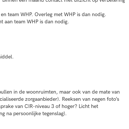
t er binnen een maand contact met uitzicht op verbetering
eams en team WHP. Overleg met WHP is dan nodig.
acht aan team WHP is dan nodig.
iddel.
 spullen in de woonruimten, maar ook van de mate van
ecialiseerde zorgaanbieder). Reeksen van negen foto’s
prake van CIR-niveau 3 of hoger? Licht het
ng na persoonlijke tegenslag).