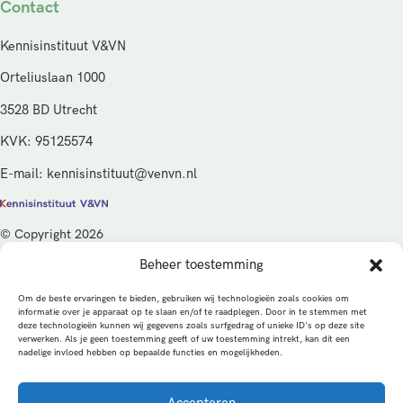
Contact
Kennisinstituut V&VN
Orteliuslaan 1000
3528 BD Utrecht
KVK: 95125574
E-mail: kennisinstituut@venvn.nl
© Copyright 2026
Beheer toestemming
De activiteiten van het Kennisinstituut V&VN worden gefinancierd
vanuit de kwaliteitsgelden van het ministerie van Volksgezondheid,
Om de beste ervaringen te bieden, gebruiken wij technologieën zoals cookies om
Welzijn en Sport (VWS), beheerd door ZonMw.
informatie over je apparaat op te slaan en/of te raadplegen. Door in te stemmen met
deze technologieën kunnen wij gegevens zoals surfgedrag of unieke ID's op deze site
verwerken. Als je geen toestemming geeft of uw toestemming intrekt, kan dit een
Privacybeleid
Cookies
Algemene voorwaarden
nadelige invloed hebben op bepaalde functies en mogelijkheden.
Alle rechten voorbehouden
Een productie van
Accepteren