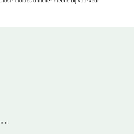
stridioides difficile-infectie bij voorkeur
n.nl