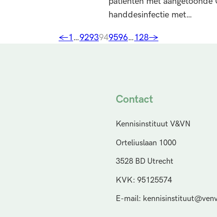
patiënten met aangetoonde Clo
handdesinfectie met…
←
1
…
92
93
94
95
96
…
128
→
Contact
Kennisinstituut V&VN
Orteliuslaan 1000
3528 BD Utrecht
KVK: 95125574
E-mail: kennisinstituut@venv