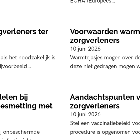
ECHA (Europees…
gverleners ter
Voorwaarden warmt
zorgverleners
10 juni 2026
ls het noodzakelijk is
Warmtejasjes mogen over de
ijvoorbeeld…
deze niet gedragen mogen w
elen bij
Aandachtspunten vo
besmetting met
zorgverleners
10 juni 2026
Stel een vaccinatiebeleid v
ij onbeschermde
procedure is opgenomen voo