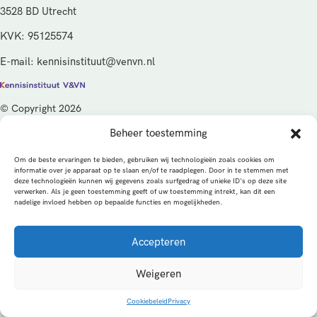
3528 BD Utrecht
KVK: 95125574
E-mail: kennisinstituut@venvn.nl
© Copyright 2026
Beheer toestemming
De activiteiten van het Kennisinstituut V&VN worden gefinancierd
vanuit de kwaliteitsgelden van het ministerie van Volksgezondheid,
Om de beste ervaringen te bieden, gebruiken wij technologieën zoals cookies om
Welzijn en Sport (VWS), beheerd door ZonMw.
informatie over je apparaat op te slaan en/of te raadplegen. Door in te stemmen met
deze technologieën kunnen wij gegevens zoals surfgedrag of unieke ID's op deze site
verwerken. Als je geen toestemming geeft of uw toestemming intrekt, kan dit een
Privacybeleid
Cookies
Algemene voorwaarden
nadelige invloed hebben op bepaalde functies en mogelijkheden.
Alle rechten voorbehouden
Een productie van
Accepteren
MEDonline
Weigeren
Cookiebeleid
Privacy