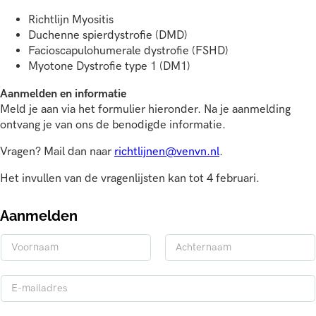
Richtlijn Myositis
Duchenne spierdystrofie (DMD)
Facioscapulohumerale dystrofie (FSHD)
Myotone Dystrofie type 1 (DM1)
Aanmelden en informatie
Meld je aan via het formulier hieronder. Na je aanmelding
ontvang je van ons de benodigde informatie.
Vragen? Mail dan naar
richtlijnen@venvn.nl
.
Het invullen van de vragenlijsten kan tot 4 februari.
Aanmelden
N
a
V
A
a
o
c
E
m
o
h
-
*
r
t
m
n
e