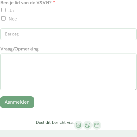
Ben je lid van de V&VN?
*
a
a
r
a
n
i
Ja
m
a
l
a
Nee
*
m
B
e
r
Vraag/Opmerking
o
e
p
*
Aanmelden
Deel dit bericht via: