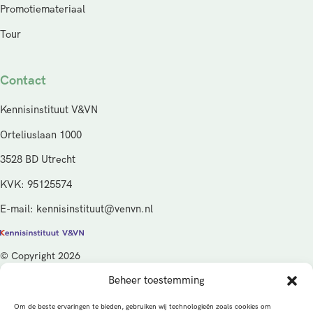
Promotiemateriaal
Tour
Contact
Kennisinstituut V&VN
Orteliuslaan 1000
3528 BD Utrecht
KVK: 95125574
E-mail: kennisinstituut@venvn.nl
© Copyright 2026
Beheer toestemming
De activiteiten van het Kennisinstituut V&VN worden gefinancierd
vanuit de kwaliteitsgelden van het ministerie van Volksgezondheid,
Om de beste ervaringen te bieden, gebruiken wij technologieën zoals cookies om