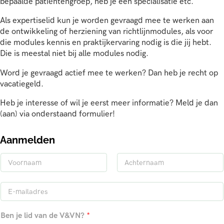
bepaalde patiëntengroep, heb je een specialisatie etc.
Als expertiselid kun je worden gevraagd mee te werken aan
de ontwikkeling of herziening van richtlijnmodules, als voor
die modules kennis en praktijkervaring nodig is die jij hebt.
Die is meestal niet bij alle modules nodig.
Word je gevraagd actief mee te werken? Dan heb je recht op
vacatiegeld.
Heb je interesse of wil je eerst meer informatie? Meld je dan
(aan) via onderstaand formulier!
Aanmelden
N
a
V
A
a
o
c
E
m
o
h
-
*
r
t
m
n
e
Ben je lid van de V&VN?
*
a
a
r
a
n