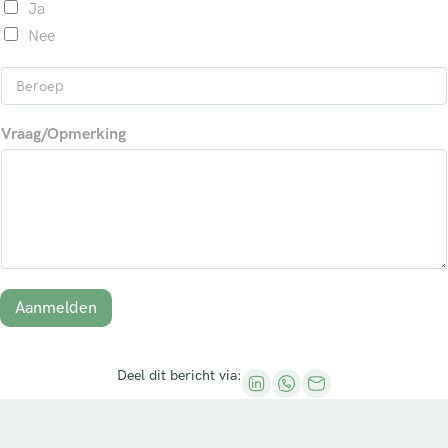
i
Ja
m
a
l
a
Nee
*
m
B
e
r
Vraag/Opmerking
o
e
p
*
Aanmelden
Deel dit bericht via: