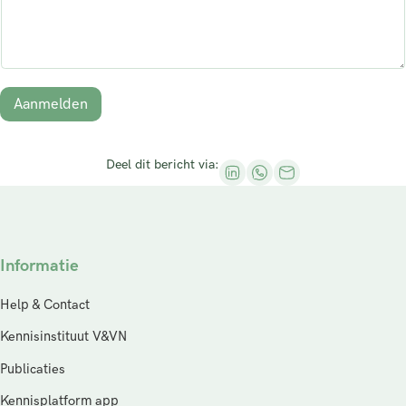
*
Aanmelden
Deel dit bericht via:
Informatie
Help & Contact
Kennisinstituut V&VN
Publicaties
Kennisplatform app