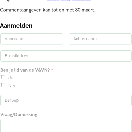
Commentaar geven kan tot en met 30 maart.
Aanmelden
N
a
V
A
a
o
c
E
m
o
h
-
*
r
t
m
n
e
Ben je lid van de V&VN?
*
a
a
r
a
n
i
Ja
m
a
l
a
Nee
*
m
B
e
r
Vraag/Opmerking
o
e
p