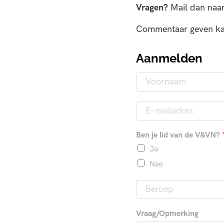
Vragen?
Mail dan naa
Commentaar geven kan
Aanmelden
N
a
V
a
o
E
m
o
-
*
r
m
n
Ben je lid van de V&VN?
a
a
a
i
Ja
m
l
Nee
*
B
e
r
Vraag/Opmerking
o