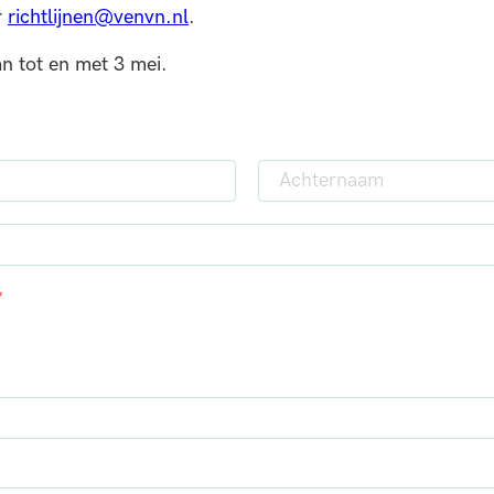
r
richtlijnen@venvn.nl
.
 tot en met 3 mei.
A
c
h
t
e
*
r
n
a
a
m