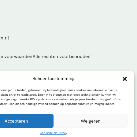
n.nl
e voorwaarden
Alle rechten voorbehouden
Beheer toestemming
varingen te bieden, gebruiken wij technologieën zoals cookies om informatie over je
 slaan en/of te raadplegen. Door in te stemmen met deze technologieën kunnen wij
 surfgedrag of unieke ID's op deze site verwerken. Als je geen toestemming geeft of uw
trekt, kan dit een nadelige invloed hebben op bepaalde functies en mogelijkheden.
Accepteren
Weigeren
Cookiebeleid
Privacy