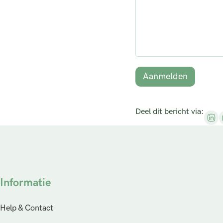
e
p
*
Aanmelden
Deel dit bericht via:
Informatie
Help & Contact