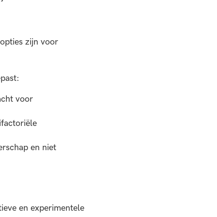
pties zijn voor
past:
acht voor
factoriële
erschap en niet
tieve en experimentele