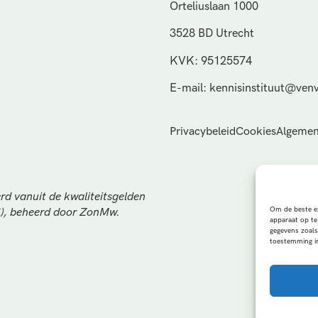
Orteliuslaan 1000
3528 BD Utrecht
KVK: 95125574
E-mail: kennisinstituut@venv
Privacybeleid
Cookies
Algemen
rd vanuit de kwaliteitsgelden
Om de beste er
S), beheerd door ZonMw.
apparaat op te
gegevens zoals
toestemming in