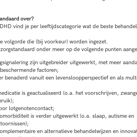
tandaard over?
HD vind je per leeftijdscategorie wat de beste behandelo
 volgorde die (bij voorkeur) worden ingezet.
de zorgstandaard onder meer op de volgende punten aange
gsignalering zijn uitgebreider uitgewerkt, met meer aand
n beschermende factoren;
benaderd vanuit een levensloopperspectief en als multi
edicatie is geactualiseerd (o.a. het voorschrijven, zwang
ruik);
or lotgenotencontact;
omorbiditeit is verder uitgewerkt (o.a. slaap, autisme en
toornissen);
complementaire en alternatieve behandelwijzen en innova