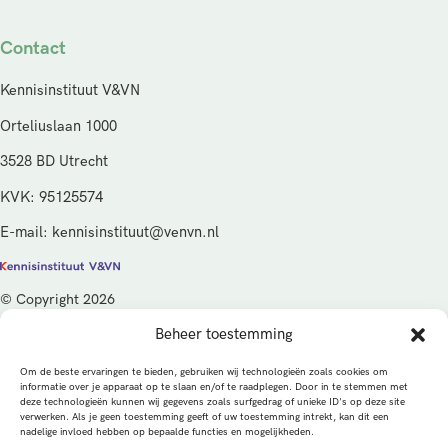
Contact
Kennisinstituut V&VN
Orteliuslaan 1000
3528 BD Utrecht
KVK: 95125574
E-mail: kennisinstituut@venvn.nl
© Copyright 2026
Beheer toestemming
De activiteiten van het Kennisinstituut V&VN worden gefinancierd
vanuit de kwaliteitsgelden van het ministerie van Volksgezondheid,
Om de beste ervaringen te bieden, gebruiken wij technologieën zoals cookies om
Welzijn en Sport (VWS), beheerd door ZonMw.
informatie over je apparaat op te slaan en/of te raadplegen. Door in te stemmen met
deze technologieën kunnen wij gegevens zoals surfgedrag of unieke ID's op deze site
verwerken. Als je geen toestemming geeft of uw toestemming intrekt, kan dit een
Privacybeleid
Cookies
Algemene voorwaarden
nadelige invloed hebben op bepaalde functies en mogelijkheden.