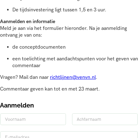
De tijdsinvestering ligt tussen 1,5 en 3 uur.
Aanmelden en informatie
Meld je aan via het formulier hieronder. Na je aanmelding
ontvang je van ons:
de conceptdocumenten
een toelichting met aandachtspunten voor het geven van
commentaar
Vragen? Mail dan naar
richtlijnen@venvn.nl
.
Commentaar geven kan tot en met 23 maart.
Aanmelden
N
a
V
A
a
o
c
E
m
o
h