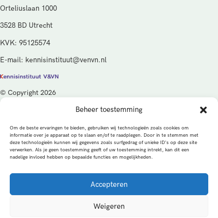
Orteliuslaan 1000
3528 BD Utrecht
KVK: 95125574
E-mail: kennisinstituut@venvn.nl
© Copyright 2026
Beheer toestemming
De activiteiten van het Kennisinstituut V&VN worden gefinancierd
vanuit de kwaliteitsgelden van het ministerie van Volksgezondheid,
Om de beste ervaringen te bieden, gebruiken wij technologieën zoals cookies om
Welzijn en Sport (VWS), beheerd door ZonMw.
informatie over je apparaat op te slaan en/of te raadplegen. Door in te stemmen met
deze technologieën kunnen wij gegevens zoals surfgedrag of unieke ID's op deze site
verwerken. Als je geen toestemming geeft of uw toestemming intrekt, kan dit een
Privacybeleid
Cookies
Algemene voorwaarden
nadelige invloed hebben op bepaalde functies en mogelijkheden.
Alle rechten voorbehouden
Een productie van
Accepteren
MEDonline
Weigeren