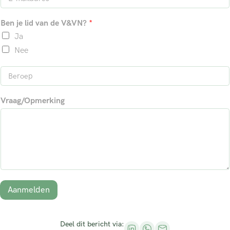
-
*
r
t
m
n
e
Ben je lid van de V&VN?
*
a
a
r
a
n
i
Ja
m
a
l
a
Nee
*
m
B
e
r
Vraag/Opmerking
o
e
p
*
Aanmelden
Deel dit bericht via: