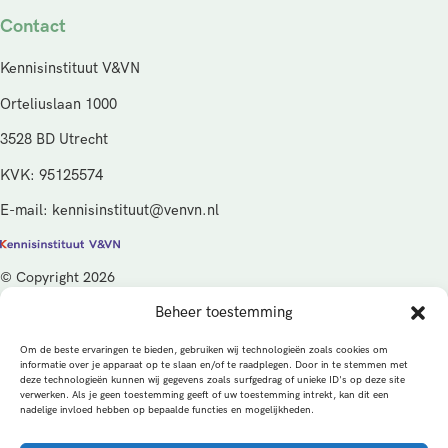
Contact
Kennisinstituut V&VN
Orteliuslaan 1000
3528 BD Utrecht
KVK: 95125574
E-mail: kennisinstituut@venvn.nl
© Copyright 2026
Beheer toestemming
De activiteiten van het Kennisinstituut V&VN worden gefinancierd
vanuit de kwaliteitsgelden van het ministerie van Volksgezondheid,
Om de beste ervaringen te bieden, gebruiken wij technologieën zoals cookies om
Welzijn en Sport (VWS), beheerd door ZonMw.
informatie over je apparaat op te slaan en/of te raadplegen. Door in te stemmen met
deze technologieën kunnen wij gegevens zoals surfgedrag of unieke ID's op deze site
verwerken. Als je geen toestemming geeft of uw toestemming intrekt, kan dit een
Privacybeleid
Cookies
Algemene voorwaarden
nadelige invloed hebben op bepaalde functies en mogelijkheden.
Alle rechten voorbehouden