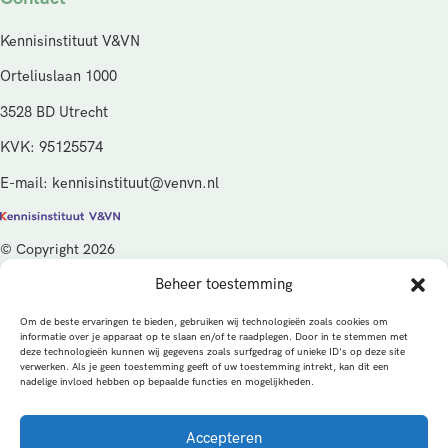
Kennisinstituut V&VN
Orteliuslaan 1000
3528 BD Utrecht
KVK: 95125574
E-mail: kennisinstituut@venvn.nl
© Copyright 2026
Beheer toestemming
De activiteiten van het Kennisinstituut V&VN worden gefinancierd
vanuit de kwaliteitsgelden van het ministerie van Volksgezondheid,
Om de beste ervaringen te bieden, gebruiken wij technologieën zoals cookies om
Welzijn en Sport (VWS), beheerd door ZonMw.
informatie over je apparaat op te slaan en/of te raadplegen. Door in te stemmen met
deze technologieën kunnen wij gegevens zoals surfgedrag of unieke ID's op deze site
verwerken. Als je geen toestemming geeft of uw toestemming intrekt, kan dit een
Privacybeleid
Cookies
Algemene voorwaarden
nadelige invloed hebben op bepaalde functies en mogelijkheden.
Alle rechten voorbehouden
Een productie van
Accepteren