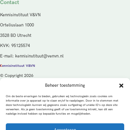
Contact
Kennisinstituut V&VN
Orteliuslaan 1000
3528 BD Utrecht
KVK: 95125574
E-mail: kennisinstituut@venvn.nl
© Copyright 2026
Beheer toestemming
De activiteiten van het Kennisinstituut V&VN worden gefinancierd
vanuit de kwaliteitsgelden van het ministerie van Volksgezondheid,
Om de beste ervaringen te bieden, gebruiken wij technologieën zoals cookies om
Welzijn en Sport (VWS), beheerd door ZonMw.
informatie over je apparaat op te slaan en/of te raadplegen. Door in te stemmen met
deze technologieën kunnen wij gegevens zoals surfgedrag of unieke ID's op deze site
verwerken. Als je geen toestemming geeft of uw toestemming intrekt, kan dit een
Privacybeleid
Cookies
Algemene voorwaarden
nadelige invloed hebben op bepaalde functies en mogelijkheden.
Alle rechten voorbehouden
Een productie van
Accepteren