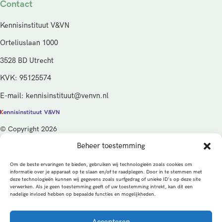
Contact
Kennisinstituut V&VN
Orteliuslaan 1000
3528 BD Utrecht
KVK: 95125574
E-mail: kennisinstituut@venvn.nl
© Copyright 2026
Beheer toestemming
De activiteiten van het Kennisinstituut V&VN worden gefinancierd
vanuit de kwaliteitsgelden van het ministerie van Volksgezondheid,
Om de beste ervaringen te bieden, gebruiken wij technologieën zoals cookies om
Welzijn en Sport (VWS), beheerd door ZonMw.
informatie over je apparaat op te slaan en/of te raadplegen. Door in te stemmen met
deze technologieën kunnen wij gegevens zoals surfgedrag of unieke ID's op deze site
verwerken. Als je geen toestemming geeft of uw toestemming intrekt, kan dit een
Privacybeleid
Cookies
Algemene voorwaarden
nadelige invloed hebben op bepaalde functies en mogelijkheden.
Alle rechten voorbehouden
Een productie van
Accepteren