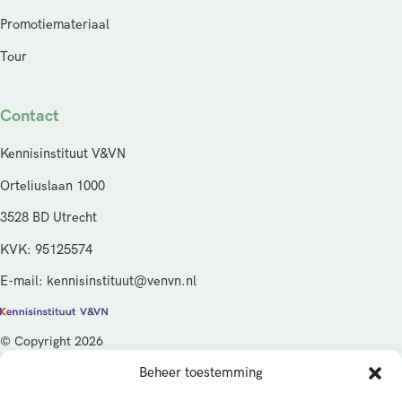
Promotiemateriaal
Tour
Contact
Kennisinstituut V&VN
Orteliuslaan 1000
3528 BD Utrecht
KVK: 95125574
E-mail: kennisinstituut@venvn.nl
© Copyright 2026
Beheer toestemming
De activiteiten van het Kennisinstituut V&VN worden gefinancierd
vanuit de kwaliteitsgelden van het ministerie van Volksgezondheid,