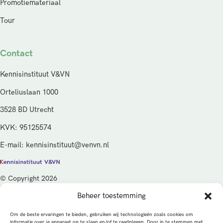
Promotiemateriaal
Tour
Contact
Kennisinstituut V&VN
Orteliuslaan 1000
3528 BD Utrecht
KVK: 95125574
E-mail: kennisinstituut@venvn.nl
© Copyright 2026
Beheer toestemming
De activiteiten van het Kennisinstituut V&VN worden gefinancierd
vanuit de kwaliteitsgelden van het ministerie van Volksgezondheid,
Om de beste ervaringen te bieden, gebruiken wij technologieën zoals cookies om
Welzijn en Sport (VWS), beheerd door ZonMw.
informatie over je apparaat op te slaan en/of te raadplegen. Door in te stemmen met