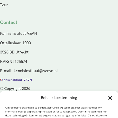
Tour
Contact
Kennisinstituut V&VN
Orteliuslaan 1000
3528 BD Utrecht
KVK: 95125574
E-mail: kennisinstituut@venvn.nl
© Copyright 2026
Beheer toestemming
De activiteiten van het Kennisinstituut V&VN worden gefinancierd
vanuit de kwaliteitsgelden van het ministerie van Volksgezondheid,
Om de beste ervaringen te bieden, gebruiken wij technologieën zoals cookies om
Welzijn en Sport (VWS), beheerd door ZonMw.
informatie over je apparaat op te slaan en/of te raadplegen. Door in te stemmen met
deze technologieën kunnen wij gegevens zoals surfgedrag of unieke ID's op deze site