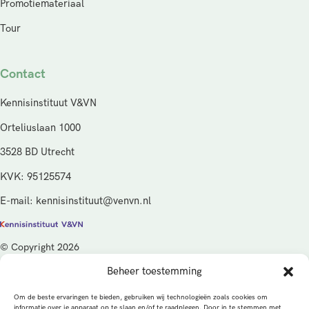
Promotiemateriaal
Tour
Contact
Kennisinstituut V&VN
Orteliuslaan 1000
3528 BD Utrecht
KVK: 95125574
E-mail: kennisinstituut@venvn.nl
© Copyright 2026
Beheer toestemming
De activiteiten van het Kennisinstituut V&VN worden gefinancierd
vanuit de kwaliteitsgelden van het ministerie van Volksgezondheid,
Om de beste ervaringen te bieden, gebruiken wij technologieën zoals cookies om
Welzijn en Sport (VWS), beheerd door ZonMw.
informatie over je apparaat op te slaan en/of te raadplegen. Door in te stemmen met