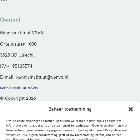
Contact
Kennisinstituut V&VN
Orteliuslaan 1000
3528 BD Utrecht
KVK: 95125574
E-mail: kennisinstituut@venvn.nl
© Copyright 2026
Beheer toestemming
De activiteiten van het Kennisinstituut V&VN worden gefinancierd
vanuit de kwaliteitsgelden van het ministerie van Volksgezondheid,
Om de beste ervaringen te bieden, gebruiken wij technologieën zoals cookies om
Welzijn en Sport (VWS), beheerd door ZonMw.
informatie over je apparaat op te slaan en/of te raadplegen. Door in te stemmen met
deze technologieën kunnen wij gegevens zoals surfgedrag of unieke ID's op deze site
verwerken. Als je geen toestemming geeft of uw toestemming intrekt, kan dit een
Privacybeleid
Cookies
Algemene voorwaarden
nadelige invloed hebben op bepaalde functies en mogelijkheden.