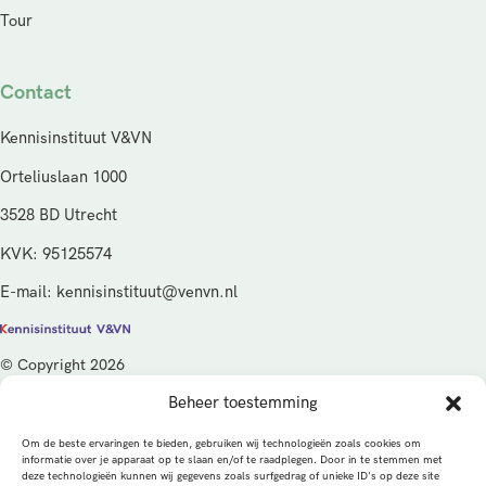
Tour
Contact
Kennisinstituut V&VN
Orteliuslaan 1000
3528 BD Utrecht
KVK: 95125574
E-mail: kennisinstituut@venvn.nl
© Copyright 2026
Beheer toestemming
De activiteiten van het Kennisinstituut V&VN worden gefinancierd
vanuit de kwaliteitsgelden van het ministerie van Volksgezondheid,
Om de beste ervaringen te bieden, gebruiken wij technologieën zoals cookies om
Welzijn en Sport (VWS), beheerd door ZonMw.
informatie over je apparaat op te slaan en/of te raadplegen. Door in te stemmen met
deze technologieën kunnen wij gegevens zoals surfgedrag of unieke ID's op deze site