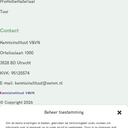
Promotiemateriaal
Tour
Contact
Kennisinstituut V&VN
Orteliuslaan 1000
3528 BD Utrecht
KVK: 95125574
E-mail: kennisinstituut@venvn.nl
© Copyright 2026
Beheer toestemming
De activiteiten van het Kennisinstituut V&VN worden gefinancierd
vanuit de kwaliteitsgelden van het ministerie van Volksgezondheid,
Om de beste ervaringen te bieden, gebruiken wij technologieën zoals cookies om
Welzijn en Sport (VWS), beheerd door ZonMw.
informatie over je apparaat op te slaan en/of te raadplegen. Door in te stemmen met