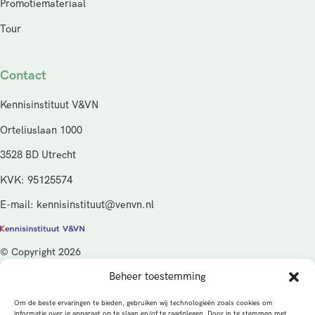
Promotiemateriaal
Tour
Contact
Kennisinstituut V&VN
Orteliuslaan 1000
3528 BD Utrecht
KVK: 95125574
E-mail: kennisinstituut@venvn.nl
© Copyright 2026
Beheer toestemming
De activiteiten van het Kennisinstituut V&VN worden gefinancierd
vanuit de kwaliteitsgelden van het ministerie van Volksgezondheid,
Om de beste ervaringen te bieden, gebruiken wij technologieën zoals cookies om
Welzijn en Sport (VWS), beheerd door ZonMw.
informatie over je apparaat op te slaan en/of te raadplegen. Door in te stemmen met