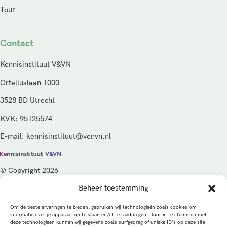
Tour
Contact
Kennisinstituut V&VN
Orteliuslaan 1000
3528 BD Utrecht
KVK: 95125574
E-mail: kennisinstituut@venvn.nl
© Copyright 2026
Beheer toestemming
De activiteiten van het Kennisinstituut V&VN worden gefinancierd
vanuit de kwaliteitsgelden van het ministerie van Volksgezondheid,
Om de beste ervaringen te bieden, gebruiken wij technologieën zoals cookies om
Welzijn en Sport (VWS), beheerd door ZonMw.
informatie over je apparaat op te slaan en/of te raadplegen. Door in te stemmen met
deze technologieën kunnen wij gegevens zoals surfgedrag of unieke ID's op deze site