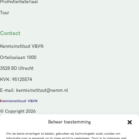
Promotiemateriaal
Tour
Contact
Kennisinstituut V&VN
Orteliuslaan 1000
3528 BD Utrecht
KVK: 95125574
E-mail: kennisinstituut@venvn.nl
© Copyright 2026
Beheer toestemming
De activiteiten van het Kennisinstituut V&VN worden gefinancierd
vanuit de kwaliteitsgelden van het ministerie van Volksgezondheid,
Om de beste ervaringen te bieden, gebruiken wij technologieën zoals cookies om
Welzijn en Sport (VWS), beheerd door ZonMw.
informatie over je apparaat op te slaan en/of te raadplegen. Door in te stemmen met