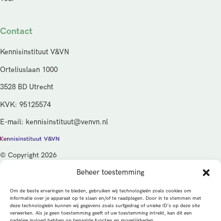
Contact
Kennisinstituut V&VN
Orteliuslaan 1000
3528 BD Utrecht
KVK: 95125574
E-mail: kennisinstituut@venvn.nl
© Copyright 2026
Beheer toestemming
De activiteiten van het Kennisinstituut V&VN worden gefinancierd
vanuit de kwaliteitsgelden van het ministerie van Volksgezondheid,
Om de beste ervaringen te bieden, gebruiken wij technologieën zoals cookies om
Welzijn en Sport (VWS), beheerd door ZonMw.
informatie over je apparaat op te slaan en/of te raadplegen. Door in te stemmen met
deze technologieën kunnen wij gegevens zoals surfgedrag of unieke ID's op deze site
verwerken. Als je geen toestemming geeft of uw toestemming intrekt, kan dit een
Privacybeleid
Cookies
Algemene voorwaarden
nadelige invloed hebben op bepaalde functies en mogelijkheden.