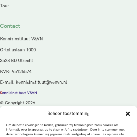
Tour
Contact
Kennisinstituut V&VN
Orteliuslaan 1000
3528 BD Utrecht
KVK: 95125574
E-mail: kennisinstituut@venvn.nl
© Copyright 2026
Beheer toestemming
De activiteiten van het Kennisinstituut V&VN worden gefinancierd
vanuit de kwaliteitsgelden van het ministerie van Volksgezondheid,
Om de beste ervaringen te bieden, gebruiken wij technologieën zoals cookies om
Welzijn en Sport (VWS), beheerd door ZonMw.
informatie over je apparaat op te slaan en/of te raadplegen. Door in te stemmen met
deze technologieën kunnen wij gegevens zoals surfgedrag of unieke ID's op deze site