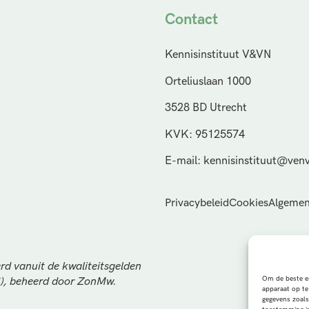
Contact
Kennisinstituut V&VN
Orteliuslaan 1000
3528 BD Utrecht
KVK: 95125574
E-mail: kennisinstituut@venv
Privacybeleid
Cookies
Algemen
rd vanuit de kwaliteitsgelden
Om de beste er
S), beheerd door ZonMw.
apparaat op te
gegevens zoals