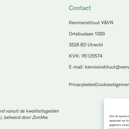
Contact
Kennisinstituut V&VN
Orteliuslaan 1000
3528 BD Utrecht
KVK: 95125574
E-mail: kennisinstituut@venv
Privacybeleid
Cookies
Algemen
rd vanuit de kwaliteitsgelden
Om de beste er
S), beheerd door ZonMw.
apparaat op te
gegevens zoals