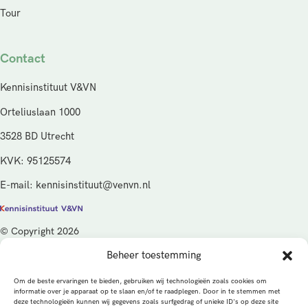
Tour
Contact
Kennisinstituut V&VN
Orteliuslaan 1000
3528 BD Utrecht
KVK: 95125574
E-mail: kennisinstituut@venvn.nl
© Copyright 2026
Beheer toestemming
De activiteiten van het Kennisinstituut V&VN worden gefinancierd
vanuit de kwaliteitsgelden van het ministerie van Volksgezondheid,
Om de beste ervaringen te bieden, gebruiken wij technologieën zoals cookies om
Welzijn en Sport (VWS), beheerd door ZonMw.
informatie over je apparaat op te slaan en/of te raadplegen. Door in te stemmen met
deze technologieën kunnen wij gegevens zoals surfgedrag of unieke ID's op deze site