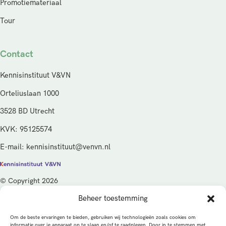
Promotiemateriaal
Tour
Contact
Kennisinstituut V&VN
Orteliuslaan 1000
3528 BD Utrecht
KVK: 95125574
E-mail: kennisinstituut@venvn.nl
© Copyright 2026
Beheer toestemming
De activiteiten van het Kennisinstituut V&VN worden gefinancierd
vanuit de kwaliteitsgelden van het ministerie van Volksgezondheid,
Om de beste ervaringen te bieden, gebruiken wij technologieën zoals cookies om
Welzijn en Sport (VWS), beheerd door ZonMw.
informatie over je apparaat op te slaan en/of te raadplegen. Door in te stemmen met