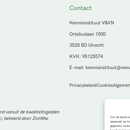
Contact
Kennisinstituut V&VN
Orteliuslaan 1000
3528 BD Utrecht
KVK: 95125574
E-mail: kennisinstituut@venv
Privacybeleid
Cookies
Algemen
rd vanuit de kwaliteitsgelden
Om de beste er
S), beheerd door ZonMw.
apparaat op te
gegevens zoals