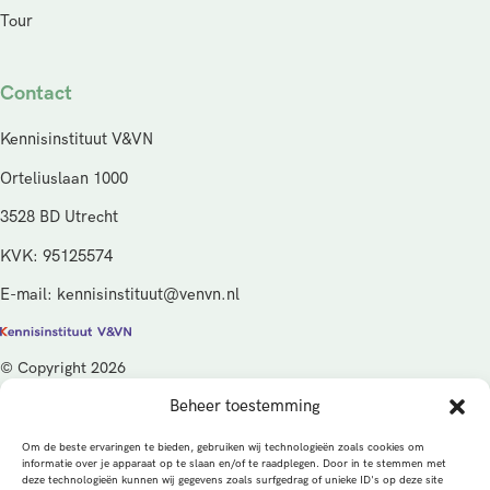
Tour
Contact
Kennisinstituut V&VN
Orteliuslaan 1000
3528 BD Utrecht
KVK: 95125574
E-mail: kennisinstituut@venvn.nl
© Copyright 2026
Beheer toestemming
De activiteiten van het Kennisinstituut V&VN worden gefinancierd
vanuit de kwaliteitsgelden van het ministerie van Volksgezondheid,
Om de beste ervaringen te bieden, gebruiken wij technologieën zoals cookies om
Welzijn en Sport (VWS), beheerd door ZonMw.
informatie over je apparaat op te slaan en/of te raadplegen. Door in te stemmen met
deze technologieën kunnen wij gegevens zoals surfgedrag of unieke ID's op deze site