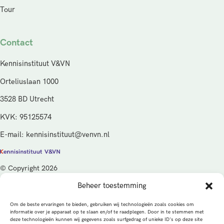
Tour
Contact
Kennisinstituut V&VN
Orteliuslaan 1000
3528 BD Utrecht
KVK: 95125574
E-mail: kennisinstituut@venvn.nl
© Copyright 2026
Beheer toestemming
De activiteiten van het Kennisinstituut V&VN worden gefinancierd
vanuit de kwaliteitsgelden van het ministerie van Volksgezondheid,
Om de beste ervaringen te bieden, gebruiken wij technologieën zoals cookies om
Welzijn en Sport (VWS), beheerd door ZonMw.
informatie over je apparaat op te slaan en/of te raadplegen. Door in te stemmen met
deze technologieën kunnen wij gegevens zoals surfgedrag of unieke ID's op deze site