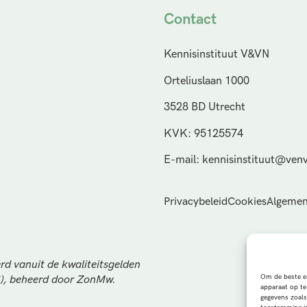
Contact
Kennisinstituut V&VN
Orteliuslaan 1000
3528 BD Utrecht
KVK: 95125574
E-mail: kennisinstituut@venv
Privacybeleid
Cookies
Algemen
rd vanuit de kwaliteitsgelden
Om de beste er
S), beheerd door ZonMw.
apparaat op te
gegevens zoals