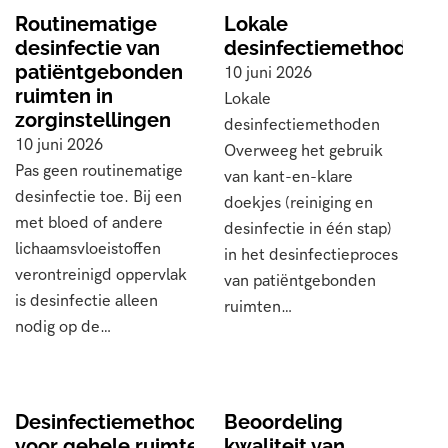
Routinematige
Lokale
desinfectie van
desinfectiemethoden
patiëntgebonden
10 juni 2026
ruimten in
Lokale
zorginstellingen
desinfectiemethoden
10 juni 2026
Overweeg het gebruik
Pas geen routinematige
van kant-en-klare
desinfectie toe. Bij een
doekjes (reiniging en
met bloed of andere
desinfectie in één stap)
lichaamsvloeistoffen
in het desinfectieproces
verontreinigd oppervlak
van patiëntgebonden
is desinfectie alleen
ruimten…
nodig op de…
Desinfectiemethoden
Beoordeling
voor gehele ruimte
kwaliteit van