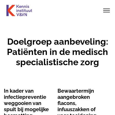
Doelgroep aanbeveling:
Patiënten in de medisch
specialistische zorg
In kader van
Bewaartermijn
infectiepreventie
aangebroken
weggooien van
flacons,
spuit bij mogelijke
infuuszakken of