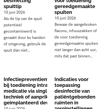
besmetting
voor toeidening
spuittip
gereedgemaakte
spuiten
10 juni 2026
10 juni 2026
Als de tip van de spuit
Bewaar de aangebroken
potentieel
flacons, infuuszakken of
gecontamineerd is
de voor toediening
geraakt door bv handen
gereedgemaakte spuiten
of omgeving, gebruik de
niet langer dan acht uur,
spuit dan niet…
mits dat past binnen…
Infectiepreventiemaatregelen
Indicaties voor
bij toediening intrathecale
toepassing
medicatie via single-shot-
desinfectie van
techniek of aanprikken
patiëntgebonden
geimplanteerd device
ruimten in
zorginstellingen
10 juni 2026