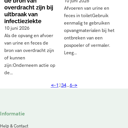
de bron van
10 juni 2026
overdracht zijn bij
Afvoeren van urine en
uitbraak van
feces in toiletGebruik
infectieziekte
eenmalig te gebruiken
10 juni 2026
opvangmaterialen bij het
Als de opvang en afvoer
ontbreken van een
van urine en feces de
pospoeler of vermaler.
bron van overdracht zijn
Leeg…
of kunnen
zijn:Onderneem actie op
de…
←
1
2
3
4
…
6
→
Informatie
Help & Contact