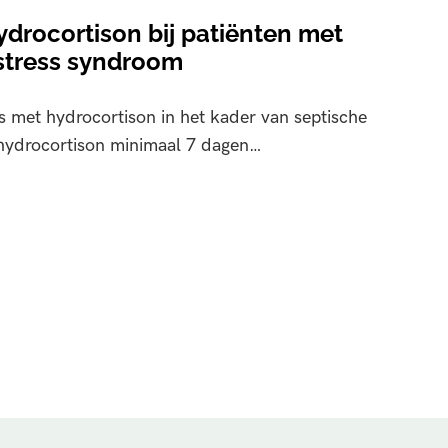
drocortison bij patiënten met
istress syndroom
s met hydrocortison in het kader van septische
hydrocortison minimaal 7 dagen…