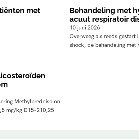
tiënten met
Behandeling met hy
acuut respiratoir d
10 juni 2026
Overweeg als reeds gestart i
shock, de behandeling met 
icosteroïden
oom
ering Methylprednisolon
0,5 mg/kg D15–210,25