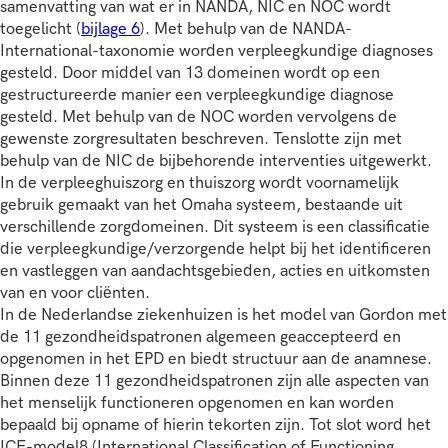
samenvatting van wat er in NANDA, NIC en NOC wordt
toegelicht (
bijlage 6
). Met behulp van de NANDA-
International-taxonomie worden verpleegkundige diagnoses
gesteld. Door middel van 13 domeinen wordt op een
gestructureerde manier een verpleegkundige diagnose
gesteld. Met behulp van de NOC worden vervolgens de
gewenste zorgresultaten beschreven. Tenslotte zijn met
behulp van de NIC de bijbehorende interventies uitgewerkt.
In de verpleeghuiszorg en thuiszorg wordt voornamelijk
gebruik gemaakt van het
Omaha systeem
, bestaande uit
verschillende zorgdomeinen. Dit systeem is een classificatie
die verpleegkundige/verzorgende helpt bij het identificeren
en vastleggen van aandachtsgebieden, acties en uitkomsten
van en voor cliënten.
In de Nederlandse ziekenhuizen is het model van Gordon met
de 11 gezondheidspatronen algemeen geaccepteerd en
opgenomen in het EPD en biedt structuur aan de anamnese.
Binnen deze 11 gezondheidspatronen zijn alle aspecten van
het menselijk functioneren opgenomen en kan worden
bepaald bij opname of hierin tekorten zijn
. Tot slot word het
ICF-model8 (International Classification of Functioning,