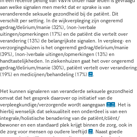
In een recente peiling van V&VN onder haar leden is gevraagd
aan welke signalen men merkt dat er sprake is van
veranderende seksuele gezondheid bij de patiënt. Dit
verschilt per setting. In de wijkverpleging zijn ongeremd
gedrag/delirium/manie (32%), (non-)verbale
uitingen/opmerkingen (17%) en de patiënt die vertelt over
verandering (13%) de belangrijkste signalen. In verpleeg- en
verzorgingshuizen is het ongeremd gedrag/delirium/manie
(39%), (non-)verbale uitingen/opmerkingen (13%) en
handtastelijkheden. In ziekenhuizen gaat het over ongeremd
gedrag/delirium/manie (30%), patiënt vertelt over verandering
(19%) en medicijnen/behandeling (17%)
.
Het kunnen signaleren van veranderde seksuele gezondheid
omvat dat het gesprek daarover op initiatief van de
verpleegkundige/verzorgende wordt aangegaan
. Het is
hierbij wenselijk dat seksualiteit een onderdeel is van een
integrale/holistische benadering van de patiënt/cliënt/
bewoner en een standaard plek krijgt binnen de zorg, ook in
de zorg voor mensen op oudere leeftijd
. Naast goede