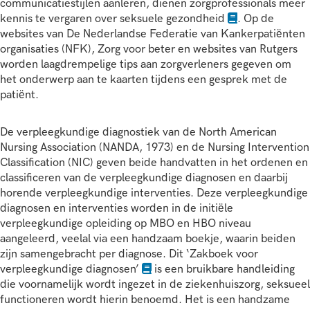
communicatiestijlen aanleren, dienen zorgprofessionals meer
kennis te vergaren over seksuele gezondheid
. Op de
websites van
De Nederlandse Federatie van Kankerpatiënten
organisaties (NFK), Zorg voor beter en websites van Rutgers
worden laagdrempelige tips aan zorgverleners gegeven om
het onderwerp aan te kaarten tijdens een gesprek met de
patiënt
.
De verpleegkundige diagnostiek van de North American
Nursing Association (NANDA, 1973) en de Nursing Intervention
Classification (NIC) geven beide handvatten in het ordenen en
classificeren van de verpleegkundige diagnosen en daarbij
horende verpleegkundige interventies. Deze verpleegkundige
diagnosen en interventies worden in de initiële
verpleegkundige opleiding op MBO en HBO niveau
aangeleerd, veelal via een handzaam boekje, waarin beiden
zijn samengebracht per diagnose. Dit ‘Zakboek voor
verpleegkundige diagnosen’
is een bruikbare handleiding
die voornamelijk wordt ingezet in de ziekenhuiszorg, seksueel
functioneren wordt hierin benoemd. Het is een handzame