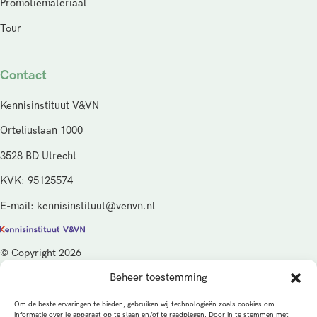
Promotiemateriaal
Tour
Contact
Kennisinstituut V&VN
Orteliuslaan 1000
3528 BD Utrecht
KVK: 95125574
E-mail: kennisinstituut@venvn.nl
© Copyright 2026
Beheer toestemming
De activiteiten van het Kennisinstituut V&VN worden gefinancierd
vanuit de kwaliteitsgelden van het ministerie van Volksgezondheid,
Om de beste ervaringen te bieden, gebruiken wij technologieën zoals cookies om
Welzijn en Sport (VWS), beheerd door ZonMw.
informatie over je apparaat op te slaan en/of te raadplegen. Door in te stemmen met