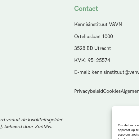
Contact
Kennisinstituut V&VN
Orteliuslaan 1000
3528 BD Utrecht
KVK: 95125574
E-mail: kennisinstituut@venv
Privacybeleid
Cookies
Algemen
rd vanuit de kwaliteitsgelden
Om de beste er
S), beheerd door ZonMw.
apparaat op te
gegevens zoals