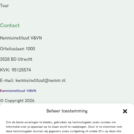
Tour
Contact
Kennisinstituut V&VN
Orteliuslaan 1000
3528 BD Utrecht
KVK: 95125574
E-mail: kennisinstituut@venvn.nl
© Copyright 2026
Beheer toestemming
De activiteiten van het Kennisinstituut V&VN worden gefinancierd
vanuit de kwaliteitsgelden van het ministerie van Volksgezondheid,
Om de beste ervaringen te bieden, gebruiken wij technologieën zoals cookies om
Welzijn en Sport (VWS), beheerd door ZonMw.
informatie over je apparaat op te slaan en/of te raadplegen. Door in te stemmen met
deze technologieën kunnen wij gegevens zoals surfgedrag of unieke ID's op deze site