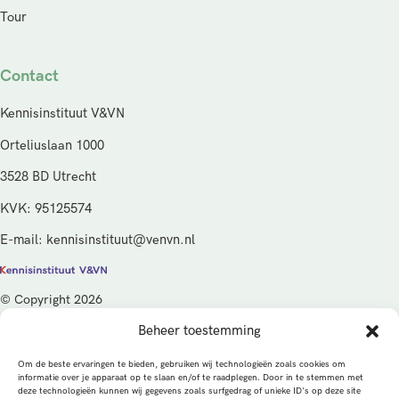
Tour
Contact
Kennisinstituut V&VN
Orteliuslaan 1000
3528 BD Utrecht
KVK: 95125574
E-mail: kennisinstituut@venvn.nl
© Copyright 2026
Beheer toestemming
De activiteiten van het Kennisinstituut V&VN worden gefinancierd
vanuit de kwaliteitsgelden van het ministerie van Volksgezondheid,
Om de beste ervaringen te bieden, gebruiken wij technologieën zoals cookies om
Welzijn en Sport (VWS), beheerd door ZonMw.
informatie over je apparaat op te slaan en/of te raadplegen. Door in te stemmen met
deze technologieën kunnen wij gegevens zoals surfgedrag of unieke ID's op deze site