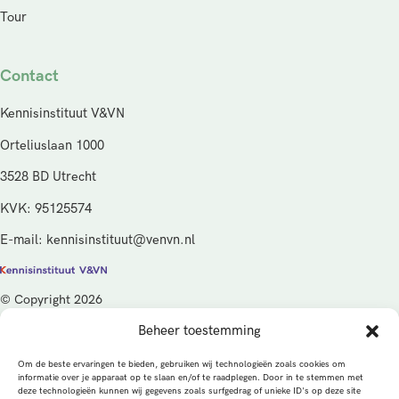
Tour
Contact
Kennisinstituut V&VN
Orteliuslaan 1000
3528 BD Utrecht
KVK: 95125574
E-mail: kennisinstituut@venvn.nl
© Copyright 2026
Beheer toestemming
De activiteiten van het Kennisinstituut V&VN worden gefinancierd
vanuit de kwaliteitsgelden van het ministerie van Volksgezondheid,
Om de beste ervaringen te bieden, gebruiken wij technologieën zoals cookies om
Welzijn en Sport (VWS), beheerd door ZonMw.
informatie over je apparaat op te slaan en/of te raadplegen. Door in te stemmen met
deze technologieën kunnen wij gegevens zoals surfgedrag of unieke ID's op deze site