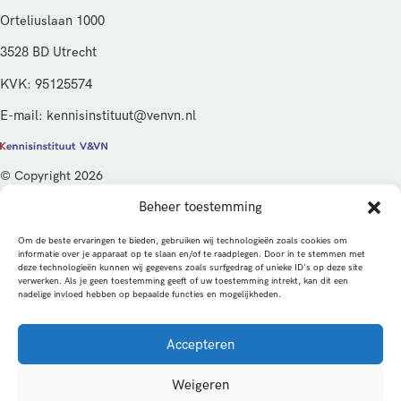
Orteliuslaan 1000
3528 BD Utrecht
KVK: 95125574
E-mail: kennisinstituut@venvn.nl
© Copyright 2026
Beheer toestemming
De activiteiten van het Kennisinstituut V&VN worden gefinancierd
vanuit de kwaliteitsgelden van het ministerie van Volksgezondheid,
Om de beste ervaringen te bieden, gebruiken wij technologieën zoals cookies om
Welzijn en Sport (VWS), beheerd door ZonMw.
informatie over je apparaat op te slaan en/of te raadplegen. Door in te stemmen met
deze technologieën kunnen wij gegevens zoals surfgedrag of unieke ID's op deze site
verwerken. Als je geen toestemming geeft of uw toestemming intrekt, kan dit een
Privacybeleid
Cookies
Algemene voorwaarden
nadelige invloed hebben op bepaalde functies en mogelijkheden.
Alle rechten voorbehouden
Een productie van
Accepteren
MEDonline
Weigeren