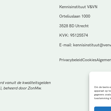
Kennisinstituut V&VN
Orteliuslaan 1000
3528 BD Utrecht
KVK: 95125574
E-mail: kennisinstituut@venv
Privacybeleid
Cookies
Algemen
rd vanuit de kwaliteitsgelden
Om de beste er
S), beheerd door ZonMw.
apparaat op te
gegevens zoals
toestemming in